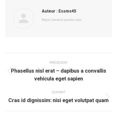
Auteur :
Essms45
https://essms.qoanix.com
Navigation
PRÉCÉDENT
article
Phasellus nisl erat – dapibus a convallis
Article
vehicula eget sapien
précédent
:
SUIVANT
Cras id dignissim: nisi eget volutpat quam
Article
suivant
: