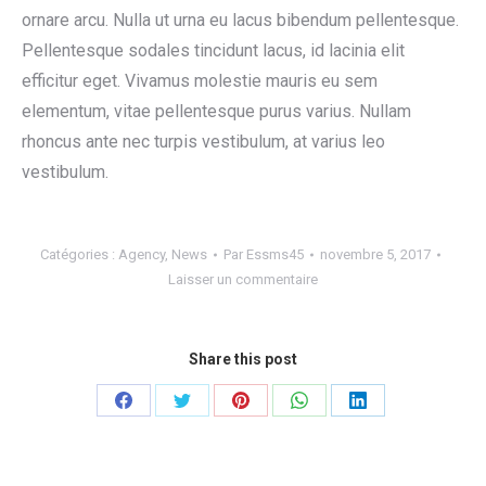
ornare arcu. Nulla ut urna eu lacus bibendum pellentesque.
Pellentesque sodales tincidunt lacus, id lacinia elit
efficitur eget. Vivamus molestie mauris eu sem
elementum, vitae pellentesque purus varius. Nullam
rhoncus ante nec turpis vestibulum, at varius leo
vestibulum.
Catégories :
Agency
,
News
Par
Essms45
novembre 5, 2017
Laisser un commentaire
Share this post
Partager
Partager
Partager
Partager
Partager
sur
sur
sur
sur
sur
Facebook
Twitter
Pinterest
WhatsApp
LinkedIn