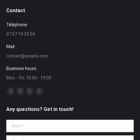
Contact
Téléphone
07 67 19 33 54
Mail:
contact@qoanix.com
Business hours:
Mon. - Fri. 10:00 - 19:00
Trouvez nous sur :
La
La
La
La
page
page
page
page
Any questions? Get in touch!
Facebook
Twitter
Dribble
YouTube
s'ouvre
s'ouvre
s'ouvre
s'ouvre
Nom *
dans
dans
dans
dans
une
une
une
une
E-mail *