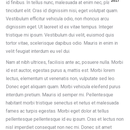
2017
id finibus. In tellus nunc, malesuada at enim nec, placerat
tincidunt elit. Cras id dignissim nisi, eget volutpat quam.
Vestibulum efficitur vehicula odio, non rhoncus arcu
dignissim eget. Ut laoreet id ex vitae tempus. Integer
tristique mi ipsum. Vestibulum dui velit, euismod quis
tortor vitae, scelerisque dapibus odio. Mauris in enim in
velit feugiat interdum eu vel dui.
Nam at nibh ultrices, facilisis ante ac, posuere nulla. Morbi
id est auctor, egestas purus a, mattis est. Morbi lorem
lectus, elementum ut venenatis non, vulputate sed leo.
Donec eget aliquam quam. Morbi vehicula eleifend purus
interdum pretium. Mauris id semper mi. Pellentesque
habitant morbi tristique senectus et netus et malesuada
fames ac turpis egestas. Morbi eget dolor at tellus
pellentesque pellentesque id eu ipsum. Cras et lectus non
nisl imperdiet consequat non nec mi. Donec sit amet